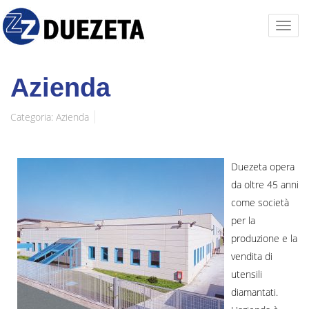
Azienda
Categoria:
Azienda
Duezeta opera
da oltre 45 anni
come società
per la
produzione e la
vendita di
utensili
diamantati.