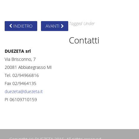
Tagged Under
INDIETRO
AVANTI
Contatti
DUEZETA srl
Via Brisconno, 7
20081 Abbiategrasso MI
Tel. 02/94966816
Fax 02/9464135
duezeta@duezeta.it
PI 06109710159