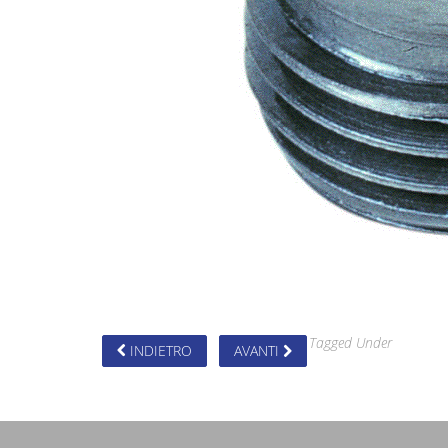
Tagged Under
INDIETRO
AVANTI